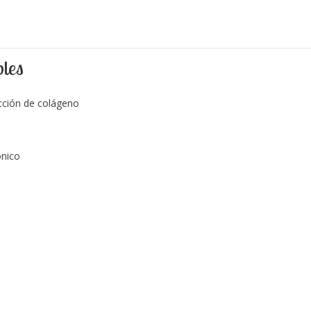
bles
cción de colágeno
ónico