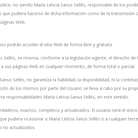
utilice, no siendo María Leticia Sanus Sellés, responsable de los posib
so que pudiera hacerse de dicha información como de la transmisión 
 páginas Web.
ios podrán acceder al sitio Web de forma libre y gratuita.
Sellés, se reserva, conforme a la legislación vigente, el derecho de l
 a sus páginas Web en cualquier momento, de forma total o parcial.
nus Sellés, no garantiza la fiabilidad, la disponibilidad, ni la continu
zación de los mismos por parte del Usuario se lleva a cabo por su propi
e responsabilidades María Leticia Sanus Sellés, en este sentido.
rdaderos, exactos, completos y actualizados. El usuario será el únic
, que pudiera ocasionar a María Leticia Sanus Sellés o a cualquier ter
o no actualizados.