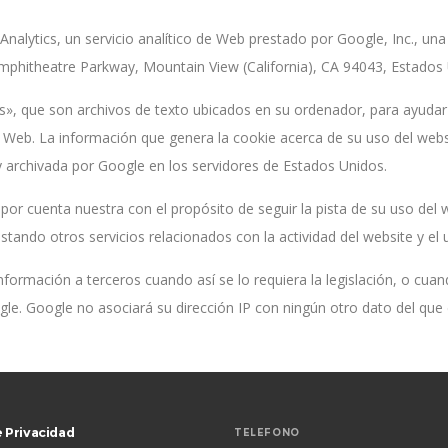
 Analytics, un servicio analítico de Web prestado por Google, Inc., 
 Amphitheatre Parkway, Mountain View (California), CA 94043, Estados
es», que son archivos de texto ubicados en su ordenador, para ayudar 
o Web. La información que genera la cookie acerca de su uso del websi
y archivada por Google en los servidores de Estados Unidos.
or cuenta nuestra con el propósito de seguir la pista de su uso del 
estando otros servicios relacionados con la actividad del website y el 
nformación a terceros cuando así se lo requiera la legislación, o cua
le. Google no asociará su dirección IP con ningún otro dato del que
e Privacidad
TELEFONO