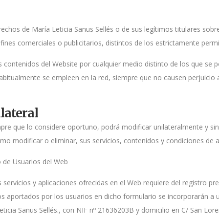
rechos de María Leticia Sanus Sellés o de sus legítimos titulares sob
 fines comerciales o publicitarios, distintos de los estrictamente permi
s contenidos del Website por cualquier medio distinto de los que se 
abitualmente se empleen en la red, siempre que no causen perjuicio 
lateral
mpre que lo considere oportuno, podrá modificar unilateralmente y sin 
mo modificar o eliminar, sus servicios, contenidos y condiciones de ac
ro de Usuarios del Web
servicios y aplicaciones ofrecidas en el Web requiere del registro pre
tos aportados por los usuarios en dicho formulario se incorporarán a
Leticia Sanus Sellés., con NIF nº 21636203B y domicilio en C/ San Lore