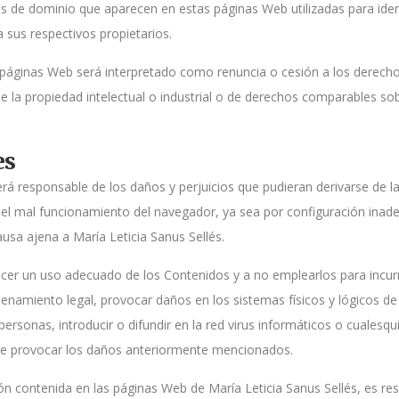
es de dominio que aparecen en estas páginas Web utilizadas para iden
a sus respectivos propietarios.
 páginas Web será interpretado como renuncia o cesión a los derech
de la propiedad intelectual o industrial o de derechos comparables so
es
erá responsable de los daños y perjuicios que pudieran derivarse de la
el mal funcionamiento del navegador, ya sea por configuración inade
ausa ajena a María Leticia Sanus Sellés.
r un uso adecuado de los Contenidos y a no emplearlos para incurrir 
rdenamiento legal, provocar daños en los sistemas físicos y lógicos de
ersonas, introducir o difundir en la red virus informáticos o cualesqu
 de provocar los daños anteriormente mencionados.
ón contenida en las páginas Web de María Leticia Sanus Sellés, es res